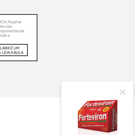
6CH, Nuphar
Anvisa
omponentes da
endo a
 LAB® É UM
LEIA A BULA.