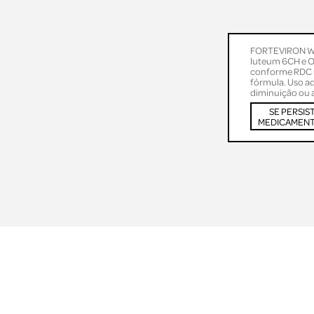
FORTEVIRON WP
luteum 6CH e 
conforme RDC n
fórmula. Uso ad
diminuição ou 
SE PERSIS
MEDICAMENTO