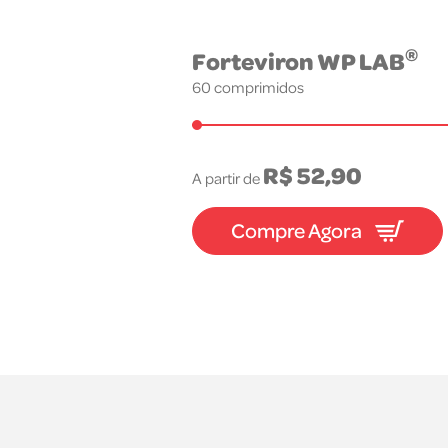
®
Forteviron WP LAB
60 comprimidos
R$ 52,90
A partir de
Compre Agora