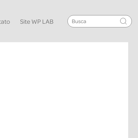
tato
Site WP LAB