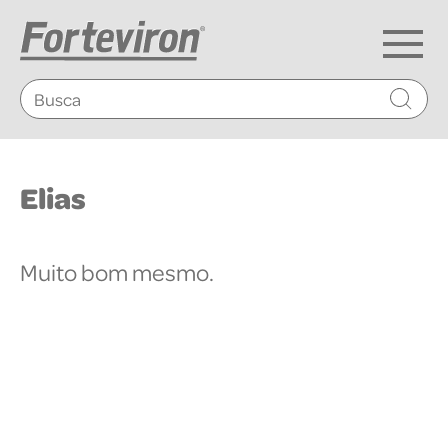
®
Forteviron WP LAB
®
Forteviron Vitamin
Elias
Compre Agora
Muito bom mesmo.
Contato
Site WP LAB