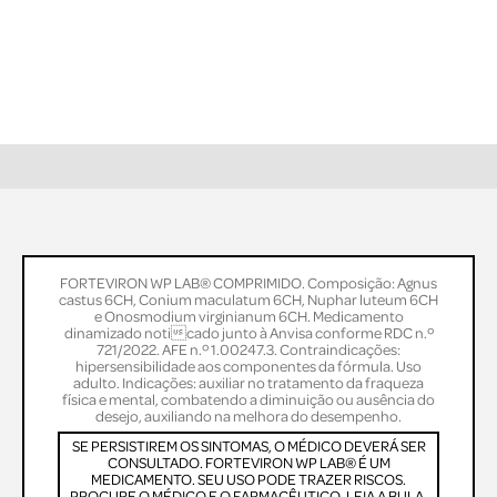
FORTEVIRON WP LAB® COMPRIMIDO. Composição: Agnus
castus 6CH, Conium maculatum 6CH, Nuphar luteum 6CH
e Onosmodium virginianum 6CH. Medicamento
dinamizado noticado junto à Anvisa conforme RDC n.º
721/2022. AFE n.º 1.00247.3. Contraindicações:
hipersensibilidade aos componentes da fórmula. Uso
adulto. Indicações: auxiliar no tratamento da fraqueza
física e mental, combatendo a diminuição ou ausência do
desejo, auxiliando na melhora do desempenho.
SE PERSISTIREM OS SINTOMAS, O MÉDICO DEVERÁ SER
CONSULTADO. FORTEVIRON WP LAB® É UM
MEDICAMENTO. SEU USO PODE TRAZER RISCOS.
PROCURE O MÉDICO E O FARMACÊUTICO. LEIA A BULA.